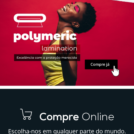
de
e
Impressão
e
Qualidade
Comunicação
para
Visual?
o
Seu
Negócio
Compre
Online
Escolha-nos em qualquer parte do mundo.