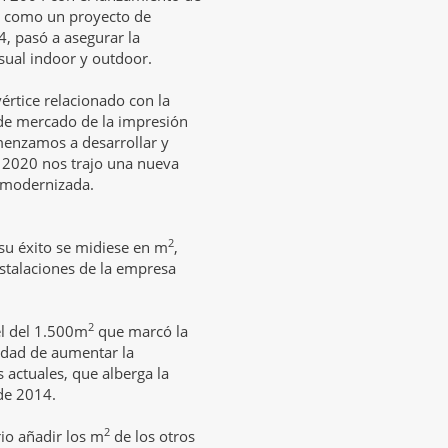
ó como un proyecto de
, pasó a asegurar la
sual indoor y outdoor.
értice relacionado con la
de mercado de la impresión
omenzamos a desarrollar y
o 2020 nos trajo una nueva
 modernizada.
2
i su éxito se midiese en m
,
stalaciones de la empresa
.
2
el del 1.500m
que marcó la
sidad de aumentar la
 actuales, que alberga la
e 2014.
2
rio añadir los m
de los otros