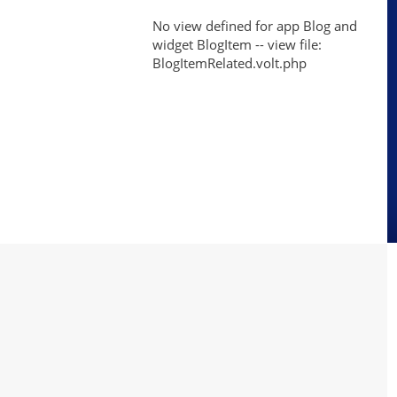
para
de
No view defined for app Blog and
el
widget BlogItem -- view file:
la
Éxito
BlogItemRelated.volt.php
de
Calidad
Digidelta?
e
Innovación
de
Digidelta