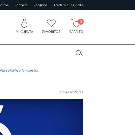
otros
Partners
Recursos
Academia Digidelta
0
MI CUENTA
FAVORITOS
CARRITO
ta solidifica la nuestra
Otras Noticias