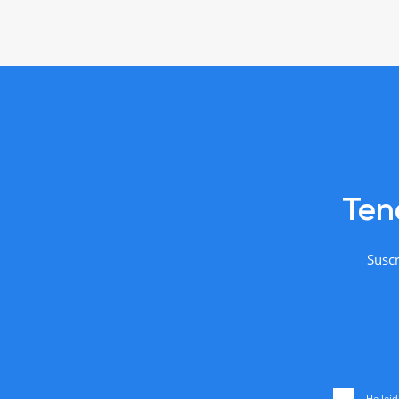
Ten
Suscr
He leíd