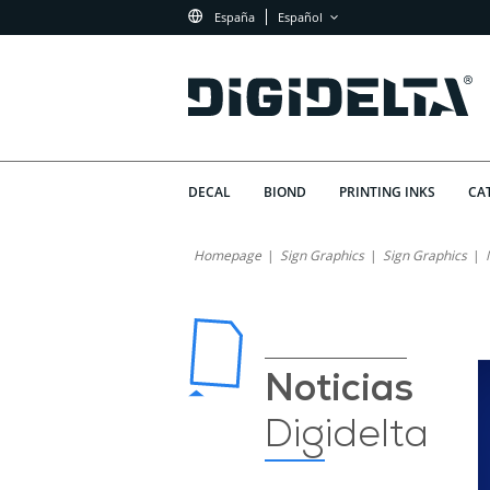
España
Español
DECAL
BIOND
PRINTING INKS
CA
La
¿Por
Homepage
Sign Graphics
Sign Graphics
Qué
Experiencia
la
de
Experiencia
de
Digidelta:
Noticias
Digidelta
El
Digidelta
es
Pilar
Fundamental