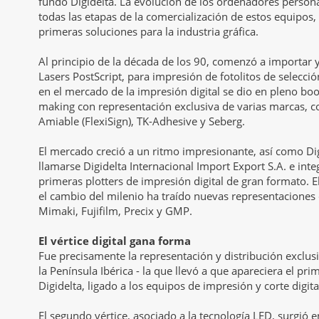
fundó Digidelta. La evolución de los ordenadores perso
todas las etapas de la comercialización de estos equipos, 
primeras soluciones para la industria gráfica.
Al principio de la década de los 90, comenzó a importar 
Lasers PostScript, para impresión de fotolitos de selecció
en el mercado de la impresión digital se dio en pleno boo
making con representación exclusiva de varias marcas,
Amiable (FlexiSign), TK-Adhesive y Seberg.
El mercado creció a un ritmo impresionante, así como Dig
llamarse Digidelta Internacional Import Export S.A. e inte
primeras plotters de impresión digital de gran formato. El
el cambio del milenio ha traído nuevas representaciones
Mimaki, Fujifilm, Precix y GMP.
El vértice digital gana forma
Fue precisamente la representación y distribución exclus
la Península Ibérica - la que llevó a que apareciera el prim
Digidelta, ligado a los equipos de impresión y corte digita
El segundo vértice, asociado a la tecnología LED, surgió