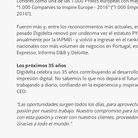
Londres como una de las 1.000 PYMEs europeas con mayo
“1.000 Companies to Inspire Europe - 2016” (“1.000 Empr
2016”).
Fueron más y, entre los reconocimientos más actuales, es
pasado Digidelta renovó por undécima vez el estatuto PY
anualmente por la IAPMEI - y volvió a ingresar en el ran
nacionales con más volumen de negocios en Portugal, est
Expresso, Informa D&B y Deloitte.
Los próximos 35 años
Digidelta celebra sus 35 años contribuyendo al desarroll
impresión digital. No sabemos lo que nos depara el futu
trabajando a diario, confiando en la experiencia y inspira
CEO:
“Las oportunidades surgen todos los días, para aprovech
pasión por nuestro trabajo. Nuestro compromiso para lo
con esta pasión y crecer con nuestros clientes, proveed
Gracias a todo el mundo.”.