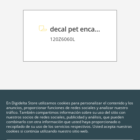
decal pet encapsulation 32
120Z6060L
En Digidelta Store utilizamos cookies para personalizar el contenido y los
anuncios, proporcionar funciones de redes sociales y analizar nuestro
tráfico. También compartimos información sobre su uso del sitio con
nuestros socios de redes sociales, publicidad y análisis, que pueden
combinarlo con otra información que usted haya proporcionado o
recopilado de su uso de los servicios respectivos. Usted acepta nuestras
cookies si continúa utilizando nuestro sitio web.