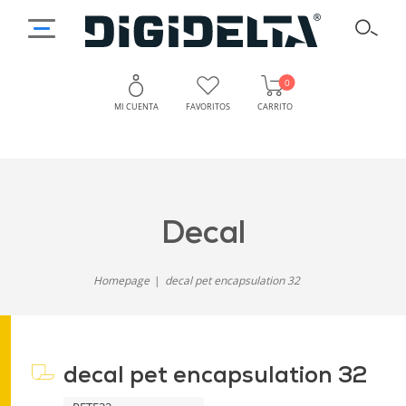
0
MI CUENTA
FAVORITOS
CARRITO
decal
Homepage
decal pet encapsulation 32
decal pet encapsulation 32