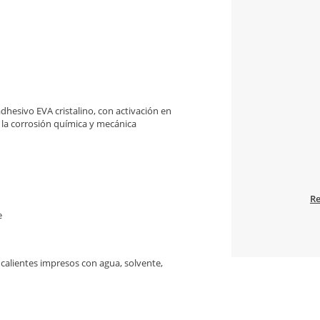
adhesivo EVA cristalino, con activación en
a la corrosión química y mecánica
Re
e
calientes impresos con agua, solvente,