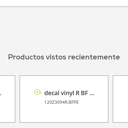
Productos vistos recientemente
63 small
decal vinyl R BF PE 95 BO
120Z3094R.BFPE