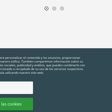
ara personalizar el contenido y los anuncios, proporcionar
r nuestro tráfico. También compartimos información sobre su
des sociales, publicidad y análisis, que pueden combinarlo con
cionado o recopilado de su uso de los servicios respectivos.
úa utilizando nuestro sitio web.
NES
POLÍTICA DE PRIVACIDAD
COOKIES
CONFIGURACIÓN DE COOKIES
FA
 las cookies
chos reservados.