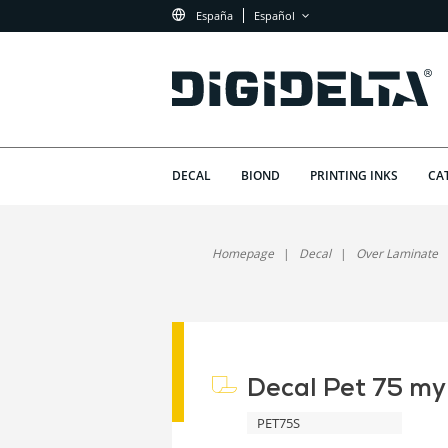
España
Español
DECAL
BIOND
PRINTING INKS
CA
Homepage
Decal
Over Laminate
Decal Pet 75 my
PET75S