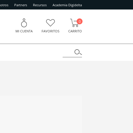
otros
Partners
Recursos
Academia Digidelta
0
MI CUENTA
FAVORITOS
CARRITO