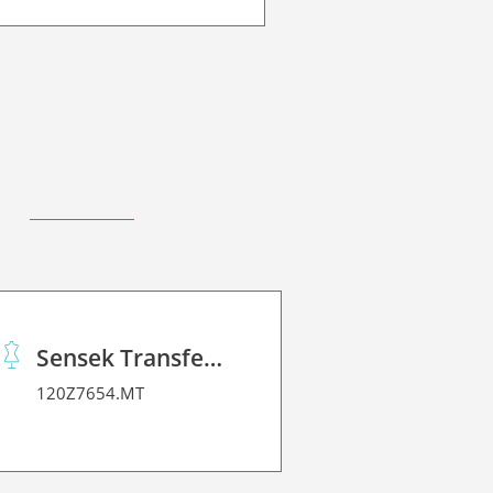
Sensek Transfer 4.0 ProX
120Z7654.MT
120CC2002L