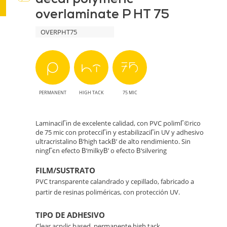
overlaminate P HT 75
Protección
OVERPHT75
Avanzada
para
tus
PERMANENT
HIGH TACK
75 MIC
Impresiones
LaminaciГіn de excelente calidad, con PVC polimГ©rico
de 75 mic con protecciГіn y estabilizaciГіn UV y adhesivo
ultracristalino В‘high tackВ’ de alto rendimiento. Sin
ningГєn efecto В‘milkyВ’ o efecto В‘silvering
FILM/SUSTRATO
PVC transparente calandrado y cepillado, fabricado a
partir de resinas poliméricas, con protección UV.
TIPO DE ADHESIVO
Clear acrylic based, permanente high tack