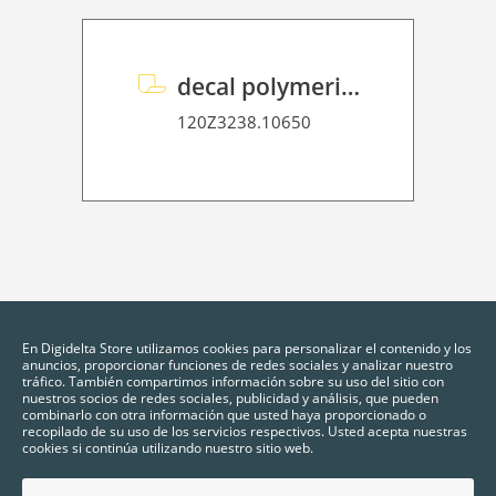
decal polymeric overlaminate P HT 75
120Z3238.10650
En Digidelta Store utilizamos cookies para personalizar el contenido y los
anuncios, proporcionar funciones de redes sociales y analizar nuestro
tráfico. También compartimos información sobre su uso del sitio con
nuestros socios de redes sociales, publicidad y análisis, que pueden
combinarlo con otra información que usted haya proporcionado o
recopilado de su uso de los servicios respectivos. Usted acepta nuestras
cookies si continúa utilizando nuestro sitio web.