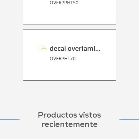
OVERPPHT50
decal overlaminate P HT 70
OVERPHT70
Productos vistos
recientemente