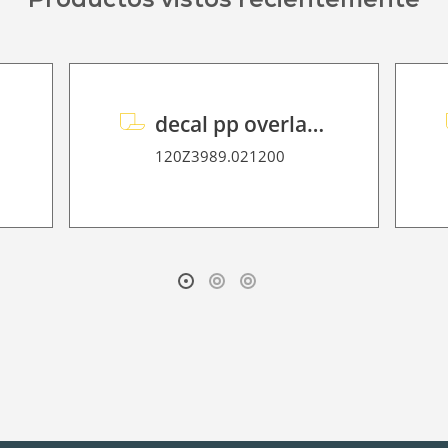
decal pp overlaminate P HT 65 UVP
120Z3989.021200