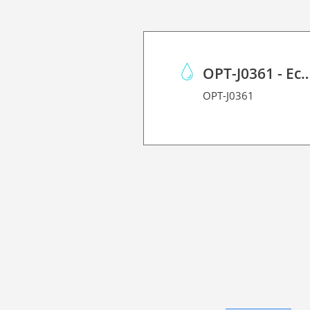
OPT-J0361 - Eco Case p/Mimaki JV150/C
OPT-J0361