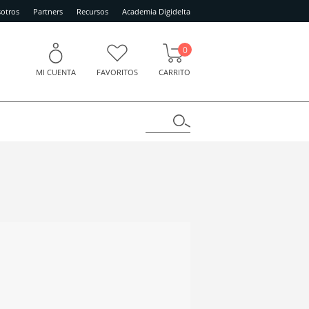
otros
Partners
Recursos
Academia Digidelta
0
MI CUENTA
FAVORITOS
CARRITO