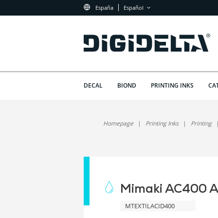
España
Español
DECAL
BIOND
PRINTING INKS
CA
Homepage
Printing Inks
Printing
Mimaki AC400 Ac
MTEXTILACID400