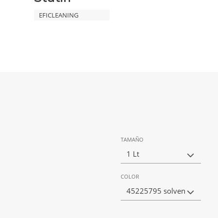
EFICLEANING
TAMAÑO
1 Lt
COLOR
45225795 solven