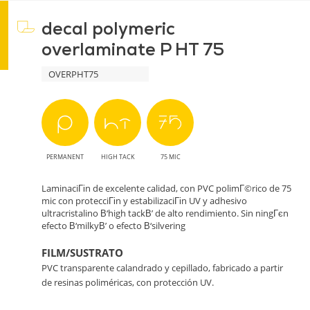
decal polymeric
overlaminate P HT 75
OVERPHT75
PERMANENT
HIGH TACK
75 MIC
LaminaciГіn de excelente calidad, con PVC polimГ©rico de 75
mic con protecciГіn y estabilizaciГіn UV y adhesivo
ultracristalino В‘high tackВ’ de alto rendimiento. Sin ningГєn
efecto В‘milkyВ’ o efecto В‘silvering
FILM/SUSTRATO
PVC transparente calandrado y cepillado, fabricado a partir
de resinas poliméricas, con protección UV.