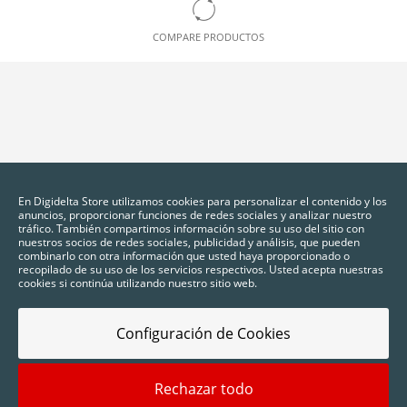
COMPARE PRODUCTOS
En Digidelta Store utilizamos cookies para personalizar el contenido y los
anuncios, proporcionar funciones de redes sociales y analizar nuestro
tráfico. También compartimos información sobre su uso del sitio con
nuestros socios de redes sociales, publicidad y análisis, que pueden
combinarlo con otra información que usted haya proporcionado o
recopilado de su uso de los servicios respectivos. Usted acepta nuestras
cookies si continúa utilizando nuestro sitio web.
Configuración de Cookies
Rechazar todo
2025 © Digidelta Store - Think Green. Todos los derechos reservados.