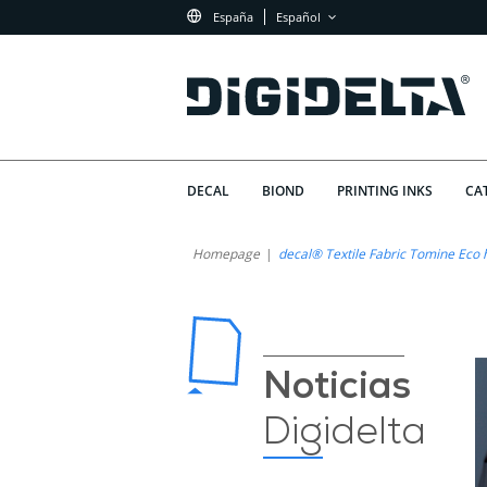
España
Español
DECAL
BIOND
PRINTING INKS
CA
Tomine
Innovación
Homepage
decal® Textile Fabric Tomine Eco
y
Eco:
Sostenibilidad
El
en
la
Tejido
Noticias
Industria
Sostenible
Digidelta
de
de
la