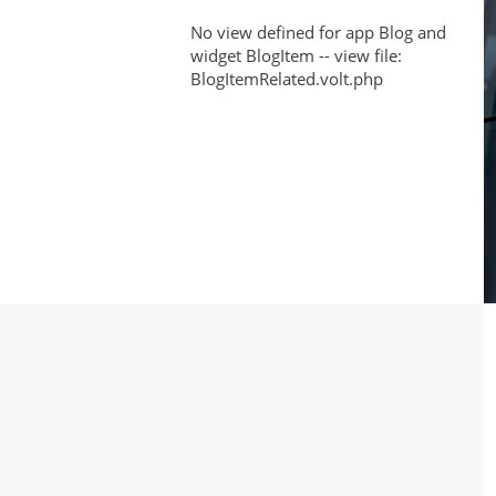
Ropa
Alto
No view defined for app Blog and
Deportiva
widget BlogItem -- view file:
Rendimiento
BlogItemRelated.volt.php
para
Ropa
Deportiva