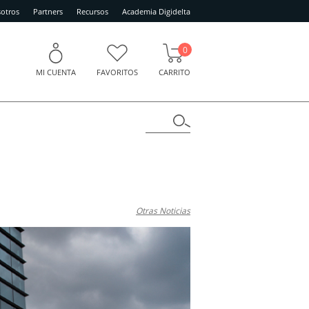
otros
Partners
Recursos
Academia Digidelta
0
MI CUENTA
FAVORITOS
CARRITO
Otras Noticias