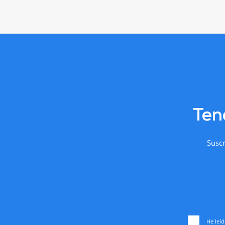
Ten
Suscr
He leíd