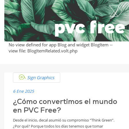
PVC-
PVC-
Free?
Free
No view defined for app Blog and widget BlogItem --
view file: BlogItemRelated.volt.php
Sign Graphics
6 Ene 2025
¿Cómo convertimos el mundo
en PVC Free?
Desde el inicio, decal asumió su compromiso “Think Green”.
¿Por qué? Porque todos los días tenemos que tomar