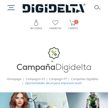
0
MI CUENTA
FAVORITOS
CARRITO
Campaña
Digidelta
Homepage
Campaigns ES
Campaign PT
Campañas Digidelta
Oportunidades decal para impresión textil