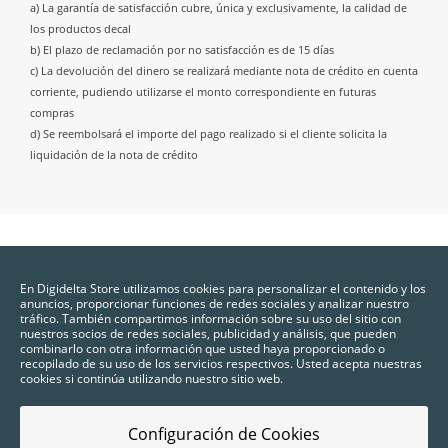
a) La garantía de satisfacción cubre, única y exclusivamente, la calidad de
los productos decal
b) El plazo de reclamación por no satisfacción es de 15 días
c) La devolución del dinero se realizará mediante nota de crédito en cuenta
corriente, pudiendo utilizarse el monto correspondiente en futuras
compras
d) Se reembolsará el importe del pago realizado si el cliente solicita la
liquidación de la nota de crédito
En Digidelta Store utilizamos cookies para personalizar el contenido y los
anuncios, proporcionar funciones de redes sociales y analizar nuestro
tráfico. También compartimos información sobre su uso del sitio con
nuestros socios de redes sociales, publicidad y análisis, que pueden
combinarlo con otra información que usted haya proporcionado o
recopilado de su uso de los servicios respectivos. Usted acepta nuestras
cookies si continúa utilizando nuestro sitio web.
Configuración de Cookies