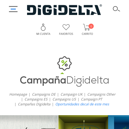
0
MI CUENTA
FAVORITOS
CARRITO
Campaña
Digidelta
Homepage
Campaigns DE
Campaign UK
Campaigns Other
Campaigns ES
Campaigns US
Campaign PT
Campañas Digidelta
Oportunidades decal de este mes