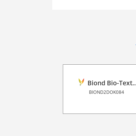
Biond Bio-Texture Decor F
BIOND2DOK084