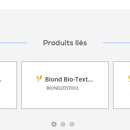
Produits liés
ilm 2D P HT
Biond Bio-Texture Decor Film 2D P HT
BIOND2DST003