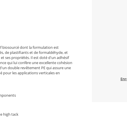
if biosourcé dont la formulation est
 de plastifiants et de formaldéhyde, et
 et ses propriétés. Il est doté d'un adhésif
ce qui lui confère une excellente cohésion
e d'un double revêtement PE qui assure une
é pour les applications verticales en
Enr
omponents
e high tack