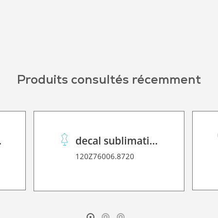
Produits consultés récemment
2D P HT
decal sublimation paper 70 C performance
120Z76006.8720