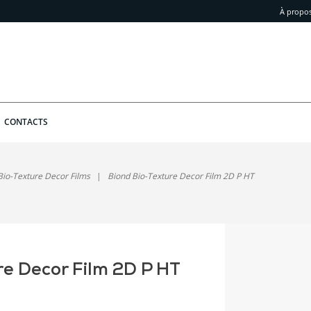
À propo
CONTACTS
Bio-Texture Decor Films
Biond Bio-Texture Decor Film 2D P HT
re Decor Film 2D P HT