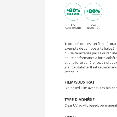
Mineral
P
Oxide
HT
et
adhésif
BIO-
CO2
ME002
COMPONENTS
REDUCTION
permanent
Mineral
High
Texture Biond est un film décorat
Oxide
Tack
exempte de composants halogénés,
qui se caractérise par sa durabilité
haute performance à forte adhéren
–
et une forte adhérence, ainsi qu
grande stabilité. Il est recommand
Film
intérieur.
Bio-
FILM/SUBSTRAT
Bio-based Film avec > 80% bio-c
Based
TYPE D'ADHÉSIF
Décoratif
Clear UV acrylic based, permanent