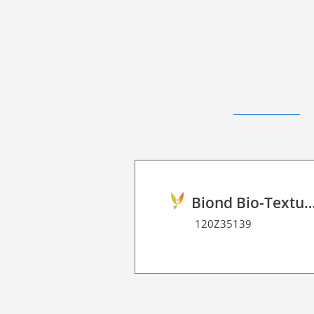
Biond Bio-Texture Decor Film 
120Z35139