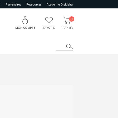
s
Partenaires
Ressources
Académie Digidelta
0
MON COMPTE
FAVORIS
PANIER