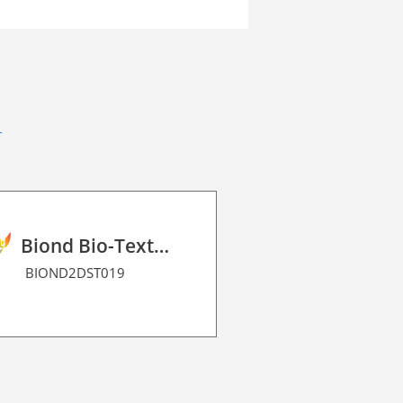
Biond Bio-Texture Decor Film 2D P HT
BIOND2DST019
BIOND2DME0