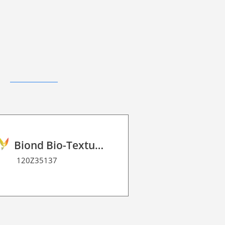
Biond Bio-Texture Decor Film 2D P HT
120Z35137
120Z3166WB