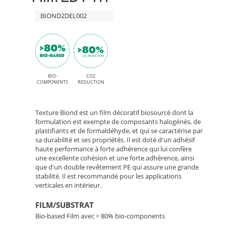
Elm
HT
BIOND2DEL002
et
adhésif
EL002
permanent
Sacral
High
Elm
BIO-
CO2
Tack
COMPONENTS
REDUCTION
–
Texture Biond est un film décoratif biosourcé dont la
Film
formulation est exempte de composants halogénés, de
plastifiants et de formaldéhyde, et qui se caractérise par
sa durabilité et ses propriétés. Il est doté d'un adhésif
Bio-
haute performance à forte adhérence qui lui confère
une excellente cohésion et une forte adhérence, ainsi
Based
que d'un double revêtement PE qui assure une grande
stabilité. Il est recommandé pour les applications
Décoratif
verticales en intérieur.
FILM/SUBSTRAT
Bio-based Film avec > 80% bio-components