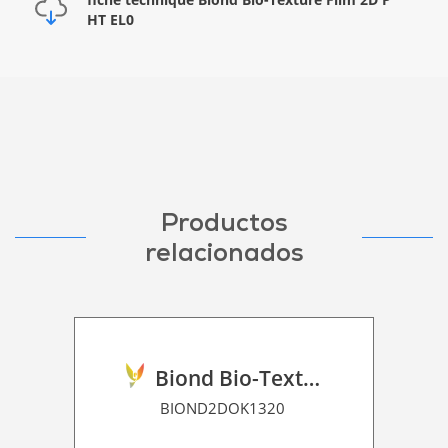
HT EL0
Productos
relacionados
Biond Bio-Texture Decor Film 2D P HT
BIOND2DOK1320