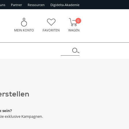
 uns
Partner
Ressourcen
Digidelta-Akademie
0
MEIN KONTO
FAVORITEN
WAGEN
erstellen
e sein?
 Sie exklusive Kampagnen.