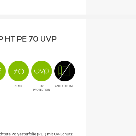
P HT PE 70 UVP
70 MIC
UV
ANTI CURLING
PROTECTION
ichtete Polyesterfolie (PET) mit UV-Schutz