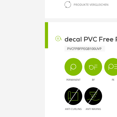
PRODUKTE VERGLEICHEN
decal PVC Free 
PVCFPBFPEGB100UVP
PERMANENT
BF
PE
ANTI CURLING
ANTI WAVING