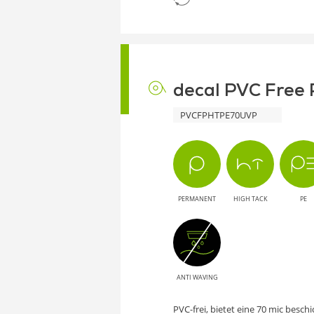
decal PVC Free 
PVCFPHTPE70UVP
PERMANENT
HIGH TACK
PE
ANTI WAVING
PVC-frei, bietet eine 70 mic besch