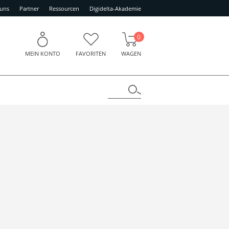
 uns
Partner
Ressourcen
Digidelta-Akademie
0
MEIN KONTO
FAVORITEN
WAGEN