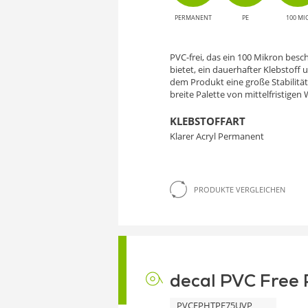
PERMANENT
PE
100 MI
PVC-frei, das ein 100 Mikron besc
bietet, ein dauerhafter Klebstoff 
dem Produkt eine große Stabilität
breite Palette von mittelfristig
KLEBSTOFFART
Klarer Acryl Permanent
PRODUKTE VERGLEICHEN
decal PVC Free 
PVCFPHTPE75UVP