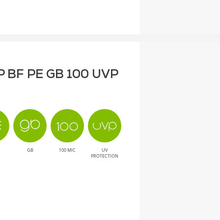
P BF PE GB 100 UVP
GB
100 MIC
UV
PROTECTION