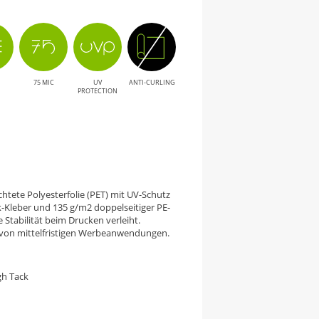
75 MIC
UV
ANTI-CURLING
PROTECTION
ichtete Polyesterfolie (PET) mit UV-Schutz
k-Kleber und 135 g/m2 doppelseitiger PE-
 Stabilität beim Drucken verleiht.
e von mittelfristigen Werbeanwendungen.
gh Tack