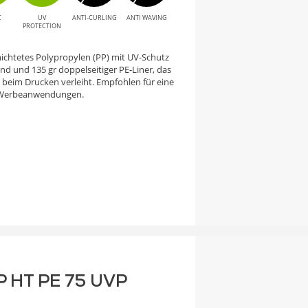
C
UV
ANTI-CURLING
ANTI WAVING
PROTECTION
hichtetes Polypropylen (PP) mit UV-Schutz
und und 135 gr doppelseitiger PE-Liner, das
 beim Drucken verleiht. Empfohlen für eine
en Werbeanwendungen.
P HT PE 75 UVP