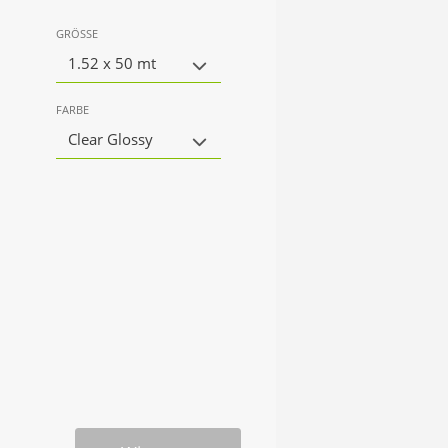
GRÖSSE
1.52 x 50 mt
FARBE
Clear Glossy