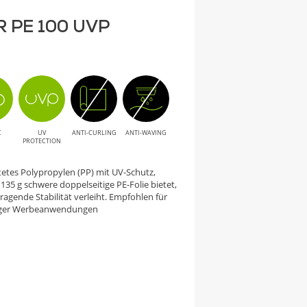
R PE 100 UVP
C
UV
ANTI-CURLING
ANTI-WAVING
PROTECTION
htetes Polypropylen (PP) mit UV-Schutz,
135 g schwere doppelseitige PE-Folie bietet,
agende Stabilität verleiht. Empfohlen für
istiger Werbeanwendungen