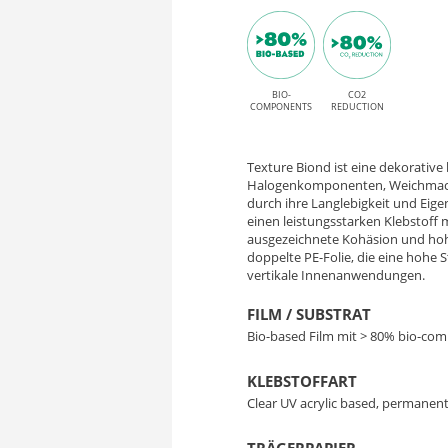
Finish
P
und
HT
permanentem
High
BIO-
CO2
ME002
COMPONENTS
REDUCTION
Tack
Mineral
Kleber
Texture Biond ist eine dekorative 
Oxide
Halogenkomponenten, Weichmache
durch ihre Langlebigkeit und Eige
einen leistungsstarken Klebstoff m
–
ausgezeichnete Kohäsion und hohe
doppelte PE-Folie, die eine hohe S
Bio-
vertikale Innenanwendungen.
basierte
FILM / SUBSTRAT
Bio-based Film mit > 80% bio-co
Dekorfolie
KLEBSTOFFART
Clear UV acrylic based, permanent