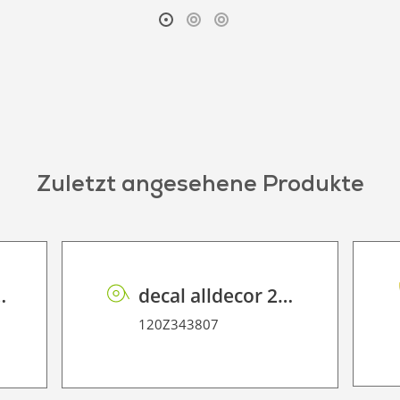
Zuletzt angesehene Produkte
anulado
decal alldecor 2D P HT ST005 HG Nero Marquina
120Z343807