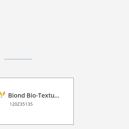
Biond Bio-Texture Decor Film 2D P HT
120Z35135