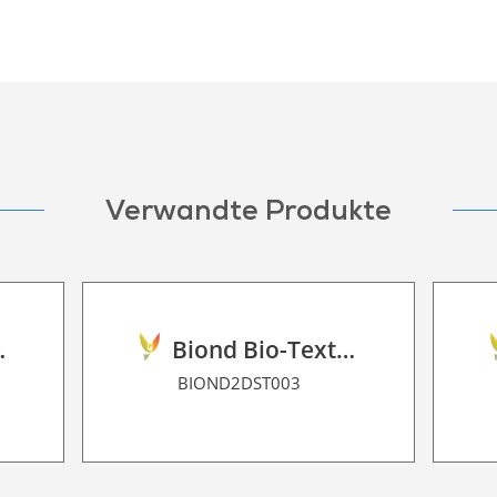
Verwandte Produkte
ilm 2D P HT
Biond Bio-Texture Decor Film 2D P HT
BIOND2DST003