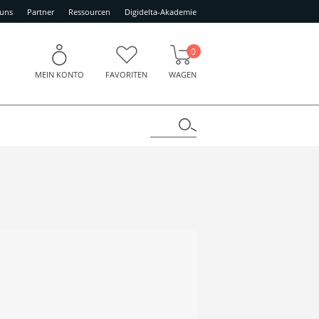
 uns
Partner
Ressourcen
Digidelta-Akademie
0
MEIN KONTO
FAVORITEN
WAGEN