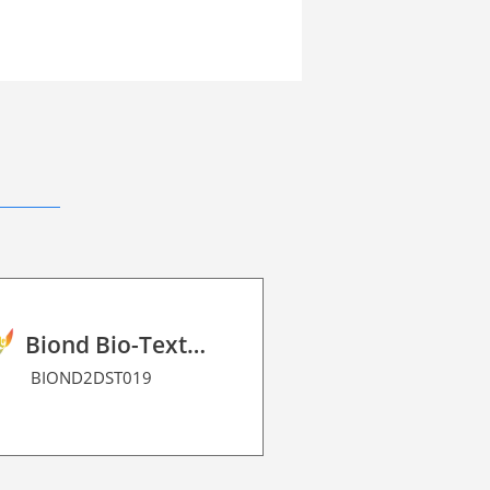
Biond Bio-Texture Decor Film 2D P HT
BIOND2DST019
BIOND2DME0