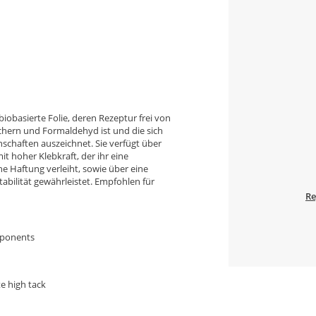
biobasierte Folie, deren Rezeptur frei von
rn und Formaldehyd ist und die sich
nschaften auszeichnet. Sie verfügt über
it hoher Klebkraft, der ihr eine
 Haftung verleiht, sowie über eine
tabilität gewährleistet. Empfohlen für
Re
mponents
e high tack