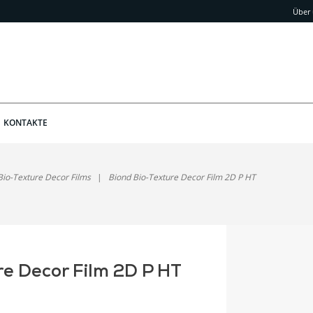
Über
KONTAKTE
Bio-Texture Decor Films
Biond Bio-Texture Decor Film 2D P HT
re Decor Film 2D P HT