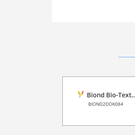
Biond Bio-Texture Decor F
BIOND2DOK084